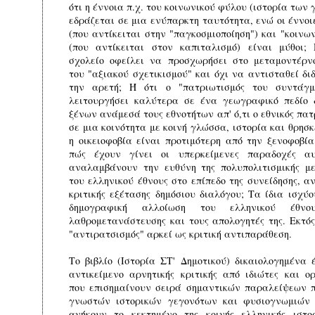
ότι η έννοια π.χ. του κοινωνικού φύλου (ιστορία των
εδράζεται σε μια ενύπαρκτη ταυτότητα, ενώ οι έννοι
(που αντίκειται στην "παγκοσμιοποίηση") και "κοινω
(που αντίκειται στον καπιταλισμό) είναι μύθοι;
σχολείο οφείλει να προσχωρήσει στο μεταμοντέρν
του "αξιακού σχετικισμού" και όχι να αντισταθεί δι
την αρετή; Ή ότι ο "πατριωτισμός του συντάγμ
λειτουργήσει καλύτερα σε ένα γεωγραφικό πεδίο 
ξένων ανάμεσά τους εθνοτήτων απ' ό,τι ο εθνικός πα
σε μια κοινότητα με κοινή γλώσσα, ιστορία και θρησκ
η οικειοφοβία είναι προτιμότερη από την ξενοφοβία
πώς έχουν γίνει οι υπερκείμενες παραδοχές α
αναλαμβάνουν την ευθύνη της πολυπολιτισμικής μ
του ελληνικού έθνους στο επίπεδο της συνείδησης, α
κριτικής εξέτασης δημόσιου διαλόγου; Τα ίδια ισχύο
δημογραφική αλλοίωση του ελληνικού έθνο
λαθρομετανάστευσης και τους απολογητές της. Εκτός
"αντιρατσισμός" αρκεί ως κριτική αντιπαράθεση.
Το βιβλίο (Ιστορία ΣΤ' Δημοτικού) δικαιολογημένα έ
αντικείμενο αρνητικής κριτικής από ιδιώτες και ο
που επισημαίνουν σειρά σημαντικών παραλείψεων 
γνωστών ιστορικών γεγονότων και φυσιογνωμιών 
ανήκουν το κεκτημένο της κοινής ελληνικής ιστο