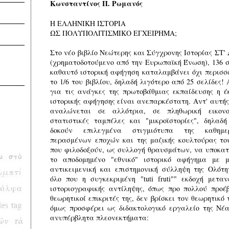
Κωνσταντίνος Π. Ρωμανός
Η ΕΛΛΗΝΙΚΗ ΙΣΤΟΡΙΑ
ΩΣ ΠΟΛΥΠΟΛΙΤΙΣΜΙΚΟ ΕΓΧΕΙΡΗΜΑ;
Στο νέο βιβλίο Νεώτερης και Σύγχρονης Ιστορίας ΣΤ'
(χρηματοδοτούμενο από την Ευρωπαϊκή Ένωση), 136 σ
καθαυτό ιστορική αφήγηση καταλαμβάνει όχι περισσ
το 1/6 του βιβλίου, δηλαδή λιγότερο από 25 σελίδες!
για τις ανάγκες της πρωτοβάθμιας εκπαίδευσης η έ
ιστορικής αφήγησης είναι ανεπαρκέστατη. Αντ' αυτής
αναλώνεται σε αλλότρια, σε πληθωρική εικονο
στατιστικές ταμπέλες και "μικροϊστορίες", δηλαδ
δοκούν επιλεγμένα στιγμιότυπα της καθημερ
περασμένων εποχών και της μαζικής κουλτούρας το
που φιλοδοξούν, ως συλλογή θραυσμάτων, να υποκα
το αποδομημένο "εθνικό" ιστορικό αφήγημα με μ
αντικειμενική και επιστημονική σύλληψη της Ολότη
όλο που η συγκεκριμένη "tuti fruti"" εκδοχή μεταν
ιστοριογραφικής αντίληψης, όπως προ πολλού προέ
θεωρητικοί επικριτές της, δεν βρίσκει τον θεωρητικό 
όμως προσφέρει ως διδακτολογικό εργαλείο της Νέ
ανυπέρβλητα πλεονεκτήματα: