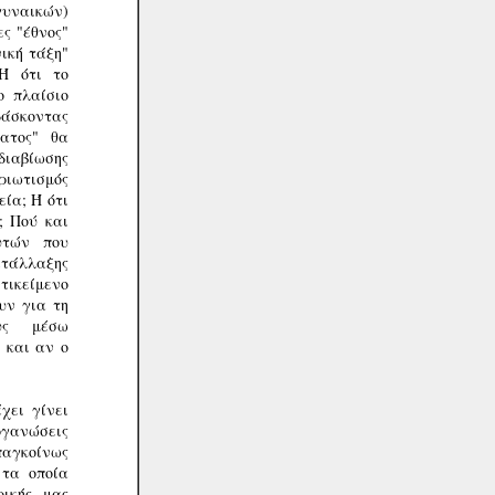
 γυναικών)
ες "έθνος"
νική τάξη"
 Ή ότι το
ο πλαίσιο
δάσκοντας
ατος" θα
διαβίωσης
τριωτισμός
εία; Ή ότι
; Πού και
υτών που
ετάλλαξης
ντικείμενο
υν για τη
υς μέσω
 και αν ο
χει γίνει
ργανώσεις
παγκοίνως
τα οποία
ρικής μας