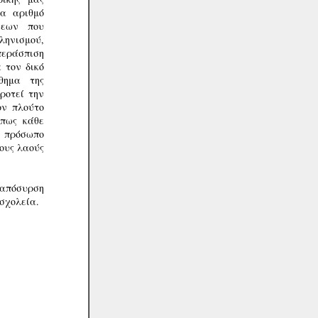
να αριθμό
σεων που
ηνισμού,
περάσπιση
 τον δικό
θημα της
ροτεί την
ον πλούτο
Όπως κάθε
ς πρόσωπο
ους λαούς
 απόσυρση
 σχολεία.