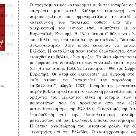
Ο προγραμματικός κατακερματισμός της ιστορίας σε "
επιτρέπει μια κατά βούλησιν εισαγωγή επι
παραδειγμάτων που φρονηματίζουν το παιδί 
κατεύθυνση του "πολιτικά ορθού" υπό την 
αμερικανική του έννοια (που συμπίπτει με α
Ευρωπαϊκής Ένωσης). Η "Νέα Ιστορία" θέλει να εί
του Πολίτη της υπό κατασκευήν μεταεθνικής "διαπολι
συλλογικότητας στην οποία καλείται να μεταλ
Ελλάδα. Η κατάλληλη προς τούτο θεματολογία, όπως
εισαχθεί στο βιβλίο, είναι η εξής: Τα δικαιώματα το
με έμφαση στα δικαιώματα των γυναικών και των με
(οδηγία υπ' αριθμ. 1283, 22 Ιανουαρίου 1996 του Συμβ
Ευρώπης). Οι ατομικές ελευθερίες (με έμφαση στο
κάθε ατόμου να "απαρνηθεί την παράδοση 
επιβάλλεται", οδηγία 1283). Ιστορία της μετανάστ
026
παρόν βιβλίο αρκείται στην ελληνική μετανάστευση, 
ορίζοντα του μέλλοντος είναι η ιστορία των ε
μειονοτήτων που θα προκύψουν από την εξελ
μετανάστευση προς την Ελλάδα). Ο σεβασμός της "ετ
(προϋπόθεση για την "διαπολιτισμική" ανάδ
μεταναστών επί των Ελλήνων). Η πολυπολιτισμική δη
Η θετική αναθεώρηση του ιστορικού ρόλου της ο
κυριαρχίας επί της Ελλάδος. O εκσυγχρονισμός ως