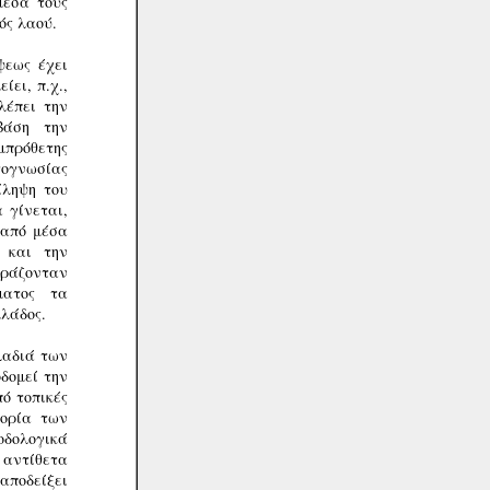
μέσα τους
ός λαού.
ψεως έχει
ει, π.χ.,
λέπει την
βάση την
πρόθετης
τογνωσίας
ίληψη του
 γίνεται,
"από μέσα
 και την
δράζονταν
ματος τα
λάδος.
κλαδιά των
δομεί την
ό τοπικές
τορία των
θοδολογικά
, αντίθετα
 αποδείξει