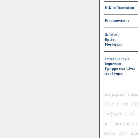
Κ.Κ. in Translation
Εικονοστάσιον
Ξενώνας
Έριδες
Florilegium
Συνδεσμολόγιο
Impressum
Γραμματοκιβώτιο
Αναζήτηση