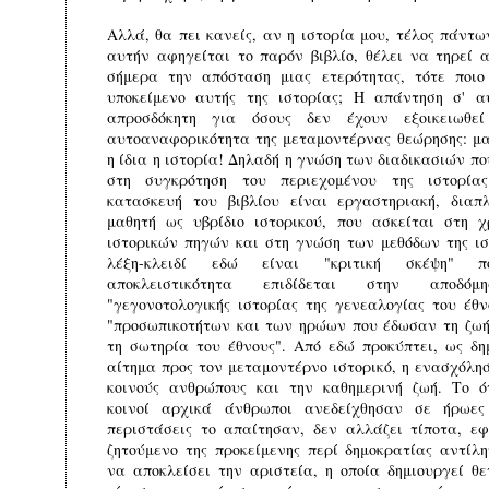
Αλλά, θα πει κανείς, αν η ιστορία μου, τέλος πάντω
αυτήν αφηγείται το παρόν βιβλίο, θέλει να τηρεί 
σήμερα την απόσταση μιας ετερότητας, τότε ποιο
υποκείμενο αυτής της ιστορίας; Η απάντηση σ' α
απροσδόκητη για όσους δεν έχουν εξοικειωθε
αυτοαναφορικότητα της μεταμοντέρνας θεώρησης: μα
η ίδια η ιστορία! Δηλαδή η γνώση των διαδικασιών π
στη συγκρότηση του περιεχομένου της ιστορία
κατασκευή του βιβλίου είναι εργαστηριακή, διαπ
μαθητή ως υβρίδιο ιστορικού, που ασκείται στη 
ιστορικών πηγών και στη γνώση των μεθόδων της ισ
λέξη-κλειδί εδώ είναι "κριτική σκέψη" π
αποκλειστικότητα επιδίδεται στην αποδόμ
"γεγονοτολογικής ιστορίας της γενεαλογίας του έθν
"προσωπικοτήτων και των ηρώων που έδωσαν τη ζωή
τη σωτηρία του έθνους". Από εδώ προκύπτει, ως δη
αίτημα προς τον μεταμοντέρνο ιστορικό, η ενασχόλησ
κοινούς ανθρώπους και την καθημερινή ζωή. Το ό
κοινοί αρχικά άνθρωποι ανεδείχθησαν σε ήρωες
περιστάσεις το απαίτησαν, δεν αλλάζει τίποτα, εφ
ζητούμενο της προκείμενης περί δημοκρατίας αντίλη
να αποκλείσει την αριστεία, η οποία δημιουργεί θε