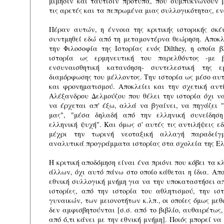
μίμησιν και ταύτισιν πρότυπα, που συμπυκνώνουν 
τις αρετές και τα πεπρωμένα μιας συλλογικότητας, εν
Πέραν αυτών, η έννοια της κριτικής ιστορικής σκέ
συντμηθεί εδώ από τη μεταμοντέρνα θεώρηση. Αποκλεί
την Φιλοσοφία της Ιστορίας ενός Dilthey, η οποία β
ιστορία ως ερμηνευτική του παρελθόντος -με 
ενσυναισθητική κατανόηση- συντελεστική της εμ
διαμόρφωσης του μέλλοντος. Την ιστορία ως μέσο αυ
και φρονηματισμού. Αποκλείει και την σχετική αντ
Αλέξανδρου Δελμούζου που θέλει την ιστορία όχι να
να έρχεται απ' έξω, αλλά να βγαίνει, να πηγάζει 
μας", "μέσα δηλαδή από την ελληνική συνείδηση
ελληνική ψυχή". Και όμως σ' αυτές τις αντιλήψεις ε
μέχρι την τωρινή νεοταξική αλλαγή παραδείγ
αναλυτικά προγράμματα ιστορίας στα σχολεία της Ελ
Η κριτική αποδόμηση είναι ένα πριόνι που κόβει τα 
άλλων, όχι αυτό πάνω στο οποίο κάθεται η ίδια. Απο
εθνική συλλογική μνήμη για να την υποκαταστήσει απ
ιστορίες, από την ιστορία του αθλητισμού, την ισ
γυναικών, των μειονοτήτων κ.λπ., οι οποίες όμως με
δεν αμφισβητούνται [σ.σ. από το βιβλίο, αυθαιρέτως
από ό,τι κάνει με την εθνική μνήμη]. Ποιός μπορεί να