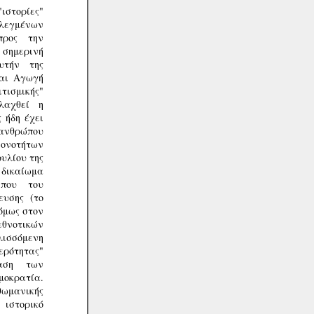
ιστορίες"
λεγμένων
προς την
σημερινή
υτήν της
ναι Αγωγή
τισμικής"
λαχθεί η
 ήδη έχει
υ ανθρώπου
ιονοτήτων
ουλίου της
 δικαίωμα
που του
ευσης (το
όμως στον
θνοτικών
ισσόμενη
ερότητας"
ραση των
μοκρατία.
θωμανικής
 ιστορικό