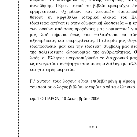
συνείδησης. Πέραν αυτού το βιβλίο εμπεριέχει έ
ερμηνευτικών σχημάτων και λεκτικών διατυπώ
θέτουν εν αμφιβάλω ιστορικά δίκαια του Ελλ
ιδιαίτερα απέναντι στην οθωμανική δεσποτεία – η υ
των οποίων από τους προγόνους μας νομιμοποιεί για
μας λαό σήμερα όπως και παλαιότερα το αίσ
αξιοπρέπειας και υπερηφάνειας. Η ιστορία μας συγκ
ιδιοπροσωπία μας και την ιδιότυπη συμβολή μας στ
της πολιτιστικής κληρονομιάς της ανθρωπότητας. 
λαός, οι Έλληνες υπερασπιζόμεθα το διαχρονικό μα
ως αναγκαία συνθήκη για τον ισότιμο διάλογο με άλλ
και για τη δημοκρατία.
Γι' αυτούς τους λόγους είναι επιβεβλημένη η άμεση
του περί ου ο λόγος βιβλίου ιστορίας από τα ελληνικά
εφ. ΤΟ ΠΑΡΟΝ, 10 Δεκεμβρίου 2006
* * *