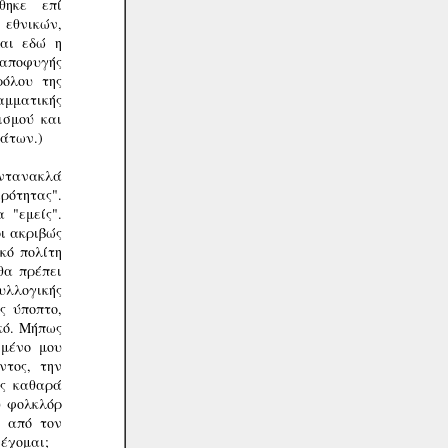
θηκε επί
εθνικών,
Kαι εδώ η
 αποφυγής
ρόλου της
μματικής
ισμού και
μάτων.)
αντανακλά
ρότητας".
 "εμείς".
οι ακριβώς
κό πολίτη
θα πρέπει
υλλογικής
ς ύποπτο,
ικό. Μήπως
ημένο μου
ντος, την
ας καθαρά
ύ φολκλόρ
ι από τον
έχομαι;