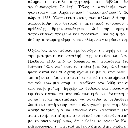
αίτημα (η εντολή συγγραφής του βιβλίου δό
πρωθυπουργίας Σημίτη). Τέλος η απάλειψη των 
φυλετικών και θρησκευτικών "προκαταλήψεων". (
οδηγία 1283. Υλοποιείται εκτός των άλλων διά της
παρουσίασης του θετικού ή αρνητικού ιστορικού 
ορθόδοξης θρησκευτικότητας, διά της προγρα
παραλείψεως πράξεων και προτύπων θυσίας ή ηρω
διά της συντομογράφησης των ελληνικών κυρίων ονο
Ο ξύλινος, αποστασιοποιημένος λόγος της αφήγησης 
την μεταμοντέρνα αντίληψη της ιστορίας ως "ετε
Πουθενά μέσα από τα δρώμενα δεν αναδύεται ένα
Κάποιοι "Έλληνες" έκαναν ετούτο ή εκείνο, αλλά ποι
ήσαν αυτοί και τι σχέση έχουν με μένα, ένα διεθνι
του σήμερα; Για να απαντήσω αυτά τα ερωτήματα 
να τολμήσω μια ατομική κατάδυση στα βάθη της σ
ελληνικής μνήμης. Εγχείρημα δύσκολο και προπαντό
εφ' όσον αντίκειται στο πολιτικά ορθό ως εθνοκεντρ
λοιπόν είναι προτιμότερο να ασκήσω το θεσμοθετ
δικαίωμα απάρνησης του συλλογικού μου παρελθό
αρνησιπατρία, για να επιδοθώ στην κατασκευή μι
παροντικής ταυτότητας από υλικά του πολυεθνοτικο
με το οποίο συμβιώνω, όπως θέλει το σχολείο; Κα
κυβερνοχώρο, τη φαντασιακή κοινότητα στην οποία εν