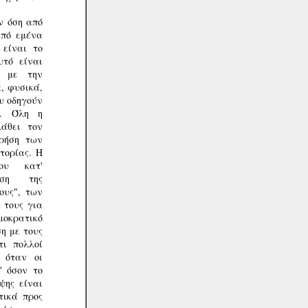
ν όση από
από εμένα
 είναι το
υτό είναι
ί με την
, φυσικά,
ου οδηγούν
ς. Όλη η
λάθει τον
χρήση των
τορίας. Η
ου κατ'
ηση της
ους", των
 τους για
μοκρατικό
η με τους
τι πολλοί
 όταν οι
' όσον το
ψης είναι
τικά προς