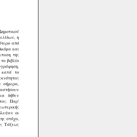
 Δημοτικού
ελίδων, η
ότερο από
 Ακόμα και
κταση της
 το βιβλίο
γράφηση,
ή κατά το
ινότητας
υ σήμερα,
ταστήσουν
ια δήθεν
τας. Παρ'
εωτερικής
βλεψαν οι
της στόχο,
ας Τάξεως