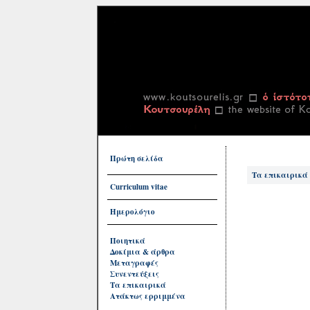
Πρώτη σελίδα
Τα επικαιρικά
Curriculum vitae
Ημερολόγιο
Ποιητικά
Δοκίμια & άρθρα
Μεταγραφές
Συνεντεύξεις
Τα επικαιρικά
Ατάκτως ερριμμένα