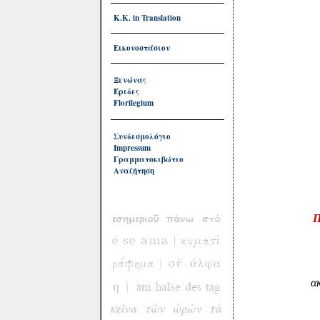
Κ.Κ. in Translation
Εικονοστάσιον
Ξενώνας
Έριδες
Florilegium
Συνδεσμολόγιο
Impressum
Γραμματοκιβώτιο
Αναζήτηση
Π
ακ