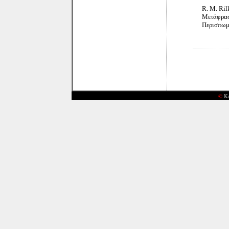
R. M. Rilke 
Μετάφραση:
Περισπωμέν
©
Κ